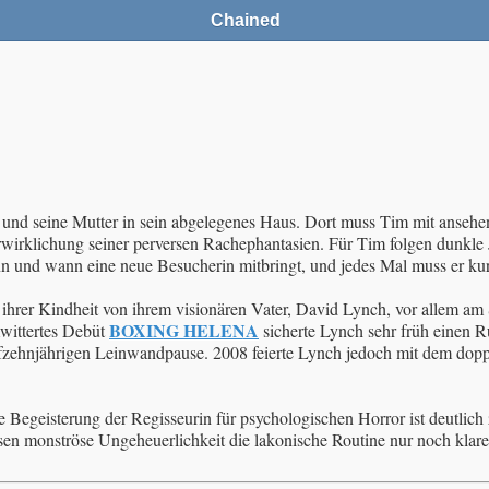
Chained
und seine Mutter in sein abgelegenes Haus. Dort muss Tim mit ansehen,
wirklichung seiner perversen Rachephantasien. Für Tim folgen dunkle 
nn und wann eine neue Besucherin mitbringt, und jedes Mal muss er kur
 ihrer Kindheit von ihrem visionären Vater, David Lynch, vor allem am
BOXING HELENA
wittertes Debüt
sicherte Lynch sehr früh einen Ru
r fünfzehnjährigen Leinwandpause. 2008 feierte Lynch jedoch mit dem
Begeisterung der Regisseurin für psychologischen Horror ist deutlich z
en monströse Ungeheuerlichkeit die lakonische Routine nur noch klarer