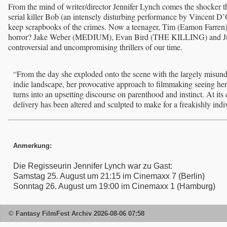
From the mind of writer/director Jennifer Lynch comes the shocker 
serial killer Bob (an intensely disturbing performance by Vincent 
keep scrapbooks of the crimes. Now a teenager, Tim (Eamon Farren) 
horror? Jake Weber (MEDIUM), Evan Bird (THE KILLING) and 
controversial and uncompromising thrillers of our time.
“From the day she exploded onto the scene with the largely misunde
indie landscape, her provocative approach to filmmaking seeing he
turns into an upsetting discourse on parenthood and instinct. At it
delivery has been altered and sculpted to make for a freakishly indi
Anmerkung:
Die Regisseurin Jennifer Lynch war zu Gast:
Samstag 25. August um 21:15 im Cinemaxx 7 (Berlin)
Sonntag 26. August um 19:00 im Cinemaxx 1 (Hamburg)
© Fantasy FilmFest Archiv 2026-08-06 07:58