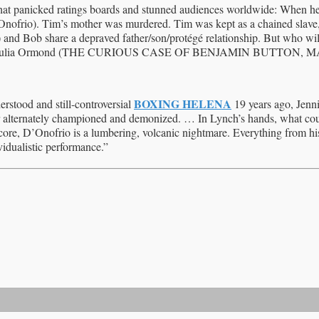
that panicked ratings boards and stunned audiences worldwide: When he
D’Onofrio). Tim’s mother was murdered. Tim was kept as a chained sla
and Bob share a depraved father/son/protégé relationship. But who wil
Julia Ormond (THE CURIOUS CASE OF BENJAMIN BUTTON, MAD MEN) 
BOXING HELENA
rstood and still-controversial
19 years ago, Jenni
r alternately championed and demonized. … In Lynch’s hands, what could
s core, D’Onofrio is a lumbering, volcanic nightmare. Everything from h
vidualistic performance.”