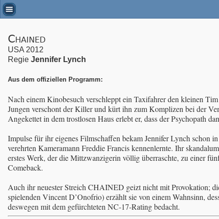
Chained
USA 2012
Regie
Jennifer Lynch
Aus dem offiziellen Programm:
Nach einem Kinobesuch verschleppt ein Taxifahrer den kleinen Tim 
Jungen verschont der Killer und kürt ihn zum Komplizen bei der Ver
Angekettet in dem trostlosen Haus erlebt er, dass der Psychopath da
Impulse für ihr eigenes Filmschaffen bekam Jennifer Lynch schon in
verehrten Kameramann Freddie Francis kennenlernte. Ihr skandalum
erstes Werk, der die Mittzwanzigerin völlig überraschte, zu eine
Comeback.
Auch ihr neuester Streich CHAINED geizt nicht mit Provokation; die 
spielenden Vincent D’Onofrio) erzählt sie von einem Wahnsinn, dess
deswegen mit dem gefürchteten NC-17-Rating bedacht.