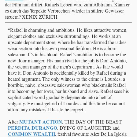
der Film nun driftet. Rafaels Leben wird zum Albtraum. Kann er
es durch das 'ferpekte Verbrechen' wieder in stillere Gewässer
steuern? XENIX ZÜRICH
“Rafael is charming and ambitious. He likes attractive women,
elegant clothes and exclusive surroundings. He works at an
upscale department store, where he has transformed the ladies
wear section into his own personal fiefdom. He is a born
salesman. It’s in his blood. Rafael’s ambition is to become the
new floor manager. His main rival for the job is Don Antonio,
the veteran manager of the men’s department. As fate would
have it, Don Antonio is accidentally killed by Rafael during a
heated argument. The only witness to the crime is Lourdes, a
horrible, naive, obsessive saleswoman who blackmails Rafael
into becoming her lover, her husband and slave. Rafael sees his
sophisticated world gradually degenerate into a hell of
vulgarity. He must get rid of Lourdes and this time he cannot
afford any mistakes. It has to be ferpect.
MUTANT ACTION
After
, THE DAY OF THE BEAST,
PERDITA DURANGO
, DYING OF LAUGHTER and
COMMON WEALTH
, festival favourite Alex De La Iglesia