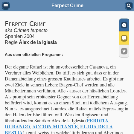
Ferpect Crime
Ferpect Crime
aka
Crimen ferpecto
Spanien 2004
Regie
Álex de la Iglesia
Aus dem offiziellen Programm:
Der elegante Rafael ist ein unverbesserlicher Casanova, ein
Verehrer alles Weiblichen. Da trifft es sich gut, dass er in der
Damenabteilung eines grossen Kaufhauses arbeitet. Es gibt nur
zwei Ziele in seinem Leben: Etagen-Chef werden und alle
Mitarbeiterinnen verführen. Alle - ausser der hässlichen Lourdes.
Als prompt sein erbitterster Gegner von der Herrenabteilung
befördert wird, kommt es zu einem Streit mit tödlichem Ausgang.
Nun ist es ausgerechnet Lourdes, die Rafael mittels Erpressung in
den Hafen der Ehe führen will. Wer den Regisseur und
PERDITA
überbordenden Satiriker Alex de la Iglesia (
DURANGO
ACCION MUTANTE
EL DIA DE LA
,
,
BESTIA
) kennt, weiss, in welche Turbulenzen und Abgründe