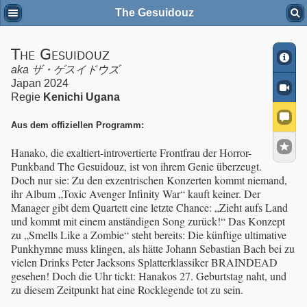
The Gesuidouz
The Gesuidouz
aka
ザ・ゲスイドウズ
Japan 2024
Regie
Kenichi Ugana
Aus dem offiziellen Programm:
Hanako, die exaltiert-introvertierte Frontfrau der Horror-
Punkband The Gesuidouz, ist von ihrem Genie überzeugt.
Doch nur sie: Zu den exzentrischen Konzerten kommt niemand,
ihr Album „Toxic Avenger Infinity War“ kauft keiner. Der
Manager gibt dem Quartett eine letzte Chance: „Zieht aufs Land
und kommt mit einem anständigen Song zurück!“ Das Konzept
zu „Smells Like a Zombie“ steht bereits: Die künftige ultimative
Punkhymne muss klingen, als hätte Johann Sebastian Bach bei zu
vielen Drinks Peter Jacksons Splatterklassiker BRAINDEAD
gesehen! Doch die Uhr tickt: Hanakos 27. Geburtstag naht, und
zu diesem Zeitpunkt hat eine Rocklegende tot zu sein.