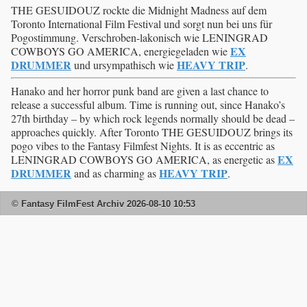
THE GESUIDOUZ rockte die Midnight Madness auf dem
Toronto International Film Festival und sorgt nun bei uns für
Pogostimmung. Verschroben-lakonisch wie LENINGRAD
EX
COWBOYS GO AMERICA, energiegeladen wie
DRUMMER
HEAVY TRIP
und ursympathisch wie
.
Hanako and her horror punk band are given a last chance to
release a successful album. Time is running out, since Hanako’s
27th birthday – by which rock legends normally should be dead –
approaches quickly. After Toronto THE GESUIDOUZ brings its
pogo vibes to the Fantasy Filmfest Nights. It is as eccentric as
EX
LENINGRAD COWBOYS GO AMERICA, as energetic as
DRUMMER
HEAVY TRIP
and as charming as
.
© Fantasy FilmFest Archiv 2026-08-10 10:53