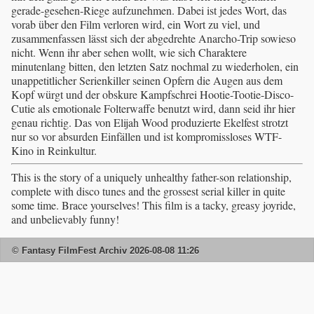
gerade-gesehen-Riege aufzunehmen. Dabei ist jedes Wort, das
vorab über den Film verloren wird, ein Wort zu viel, und
zusammenfassen lässt sich der abgedrehte Anarcho-Trip sowieso
nicht. Wenn ihr aber sehen wollt, wie sich Charaktere
minutenlang bitten, den letzten Satz nochmal zu wiederholen, ein
unappetitlicher Serienkiller seinen Opfern die Augen aus dem
Kopf würgt und der obskure Kampfschrei Hootie-Tootie-Disco-
Cutie als emotionale Folterwaffe benutzt wird, dann seid ihr hier
genau richtig. Das von Elijah Wood produzierte Ekelfest strotzt
nur so vor absurden Einfällen und ist kompromissloses WTF-
Kino in Reinkultur.
This is the story of a uniquely unhealthy father-son relationship,
complete with disco tunes and the grossest serial killer in quite
some time. Brace yourselves! This film is a tacky, greasy joyride,
and unbelievably funny!
© Fantasy FilmFest Archiv 2026-08-08 11:26