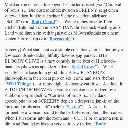
Musiker von einer hartnäckigen Leiche terrorisiert (vor “Carnival
of Souls”) ... Die düstere Endzeitvision SCREENY zeigt einen
verzweifelten Junkie auf seiner Suche nach dem nächsten
Body Count
“Schuß” (vor “
”) ... Wenig unbeschwerte Tage
erleben Lilli und Tom in EASY DAY. Ihr Picknick-Ausflug aufs
Land wird durch ein verhängnisvolles Mißverständnis zu einem
Barracuda
echten Horror-Trip (vor “
”).
[screeny] What starts out as a simple conspiracy, turns after only a
few seconds into a delightfully devious gag-parade. THE
BLOODY OLIVE is a racy comedy in the best of Hitchcock-
Serial Lover
manners (shown as appetizer before “
”)... What
exactly is the basis for a good film? A few PLAYBOYS
philosophize in their local pub on sex, crime and stars (before
Wild Things
“
“)... A rainy night. A dreamy car driver. A crime. In
A TOUCH OF HEAVEN a young musician is terrorized by a
stubborn corpse (before “Carnival of Souls”)... The dark
apocalyptic vision SCREENY depicts a desperate junkie on the
Sekten
look-out for his next “hit” (before “
”)... A sadist is
tormenting a woman bound to the bed. He is grabbing the scalpel,
when Paul storms into the room and – CUT! For an actor a role is
Body
life. And Paul takes his job very seriously (before “