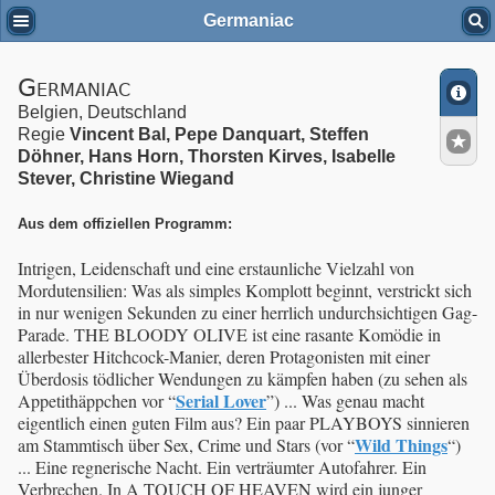
Germaniac
Germaniac
Belgien, Deutschland
Regie
Vincent Bal, Pepe Danquart, Steffen
Döhner, Hans Horn, Thorsten Kirves, Isabelle
Stever, Christine Wiegand
Aus dem offiziellen Programm:
Intrigen, Leidenschaft und eine erstaunliche Vielzahl von
Mordutensilien: Was als simples Komplott beginnt, verstrickt sich
in nur wenigen Sekunden zu einer herrlich undurchsichtigen Gag-
Parade. THE BLOODY OLIVE ist eine rasante Komödie in
allerbester Hitchcock-Manier, deren Protagonisten mit einer
Überdosis tödlicher Wendungen zu kämpfen haben (zu sehen als
Serial Lover
Appetithäppchen vor “
”) ... Was genau macht
eigentlich einen guten Film aus? Ein paar PLAYBOYS sinnieren
Wild Things
am Stammtisch über Sex, Crime und Stars (vor “
“)
... Eine regnerische Nacht. Ein verträumter Autofahrer. Ein
Verbrechen. In A TOUCH OF HEAVEN wird ein junger