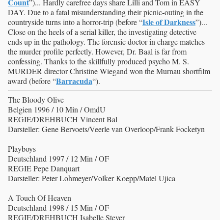
Count
”)... Hardly carefree days share Lilli and Tom in EASY
DAY. Due to a fatal misunderstanding their picnic-outing in the
Isle of Darkness
countryside turns into a horror-trip (before “
”)...
Close on the heels of a serial killer, the investigating detective
ends up in the pathology. The forensic doctor in charge matches
the murder profile perfectly. However, Dr. Baal is far from
confessing. Thanks to the skillfully produced psycho M. S.
MURDER director Christine Wiegand won the Murnau shortfilm
Barracuda
award (before “
“).
The Bloody Olive
Belgien 1996 / 10 Min / OmdU
REGIE/DREHBUCH Vincent Bal
Darsteller: Gene Bervoets/Veerle van Overloop/Frank Focketyn
Playboys
Deutschland 1997 / 12 Min / OF
REGIE Pepe Danquart
Darsteller: Peter Lohmeyer/Volker Koepp/Matel Ujica
A Touch Of Heaven
Deutschland 1998 / 15 Min / OF
REGIE/DREHBUCH Isabelle Stever