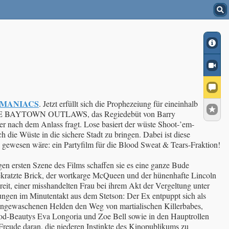
0 MANIACS
. Jetzt erfüllt sich die Prophezeiung für eineinhalb
en: THE BAYTOWN OUTLAWS, das Regiedebüt von Barry
ter nach dem Anlass fragt. Lose basiert der wüste Shoot-’em-
ie Wüste in die sichere Stadt zu bringen. Dabei ist diese
gewesen wäre: ein Partyfilm für die Blood Sweat & Tears-Fraktion!
gen ersten Szene des Films schaffen sie es eine ganze Bude
gekratzte Brick, der wortkarge McQueen und der hünenhafte Lincoln
reit, einer misshandelten Frau bei ihrem Akt der Vergeltung unter
ungen im Minutentakt aus dem Stetson: Der Ex entpuppt sich als
e ungewaschenen Helden den Weg von martialischen Killerbabes,
ood-Beautys Eva Longoria und Zoe Bell sowie in den Hauptrollen
reude daran, die niederen Instinkte des Kinopublikums zu