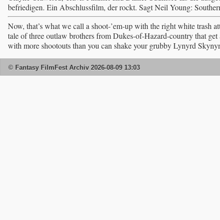
befriedigen. Ein Abschlussfilm, der rockt. Sagt Neil Young: Sout
Now, that’s what we call a shoot-’em-up with the right white t
tale of three outlaw brothers from Dukes-of-Hazard-country that get
with more shootouts than you can shake your grubby Lynyrd Skynyrd
© Fantasy FilmFest Archiv 2026-08-09 13:03