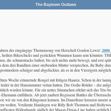
The Baytown Outlaws
200
Jahren der eingängige Themensong von Herschell Gordon Lewis’
ednecks, heißen Bikerchicks und gezückten Wummen kaum sein könnt
n, die schnurstracks ballert, bis sich nichts mehr bewegt, und erst spä
drei Banditen einer sterbenden Mutter versprechen, ihr Baby durch d
stmodern schräger und abgefuckter, als es in den Vierzigern möglich 
chten Woche erinnernde Bengel mit fettigen Haaren. Schon in der launi
ch leider in der Hausnummer vertan hatten. Die Oodie-Brüder – der auf
ütlich werden könnte. Für ein nettes Sümmchen erklärt sich das Trio be
x-Ehemann entführen. Ab jetzt zaubert Regisseur Battles die Überrasch
t, wie wir sie von den Klingonen kennen. Im Dauerfeuer kreuzen unser
allern wollen. Verdiente Haudegen wie Billy Bob Thornton und Hollyw
fftesten Höllenhunde südlich der Mason-Dixon-Line haben sichtlich F