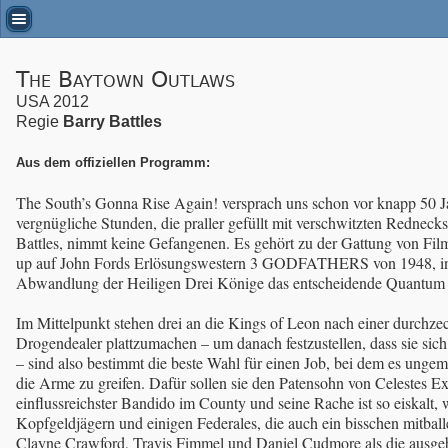
The Baytown Outlaws
USA 2012
Regie
Barry Battles
Aus dem offiziellen Programm:
The South’s Gonna Rise Again! versprach uns schon vor knapp 50 
vergnügliche Stunden, die praller gefüllt mit verschwitzten R
Battles, nimmt keine Gefangenen. Es gehört zu der Gattung von Filme
up auf John Fords Erlösungswestern 3 GODFATHERS von 1948, in dem 
Abwandlung der Heiligen Drei Könige das entscheidende Quantum po
Im Mittelpunkt stehen drei an die Kings of Leon nach einer durchze
Drogendealer plattzumachen – um danach festzustellen, dass sie si
– sind also bestimmt die beste Wahl für einen Job, bei dem es ungem
die Arme zu greifen. Dafür sollen sie den Patensohn von Celestes E
einflussreichster Bandido im County und seine Rache ist so eiskal
Kopfgeldjägern und einigen Federales, die auch ein bisschen mitb
Clayne Crawford, Travis Fimmel und Daniel Cudmore als die ausgebu