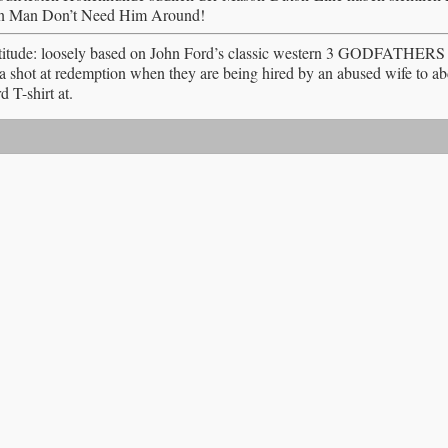
hern Man Don’t Need Him Around!
rash attitude: loosely based on John Ford’s classic western 3 GODF
 a shot at redemption when they are being hired by an abused wife to a
 T-shirt at.