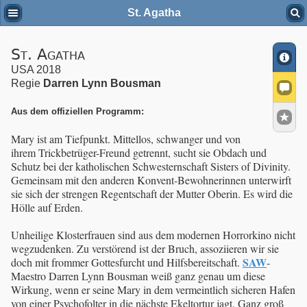
St. Agatha
St. Agatha
USA 2018
Regie
Darren Lynn Bousman
Aus dem offiziellen Programm:
Mary ist am Tiefpunkt. Mittellos, schwanger und von
ihrem Trickbetrüger-Freund getrennt, sucht sie Obdach und
Schutz bei der katholischen Schwesternschaft Sisters of Divinity.
Gemeinsam mit den anderen Konvent-Bewohnerinnen unterwirft
sie sich der strengen Regentschaft der Mutter Oberin. Es wird die
Hölle auf Erden.
Unheilige Klosterfrauen sind aus dem modernen Horrorkino nicht
wegzudenken. Zu verstörend ist der Bruch, assoziieren wir sie
SAW
doch mit frommer Gottesfurcht und Hilfsbereitschaft.
-
Maestro Darren Lynn Bousman weiß ganz genau um diese
Wirkung, wenn er seine Mary in dem vermeintlich sicheren Hafen
von einer Psychofolter in die nächste Ekeltortur jagt. Ganz groß